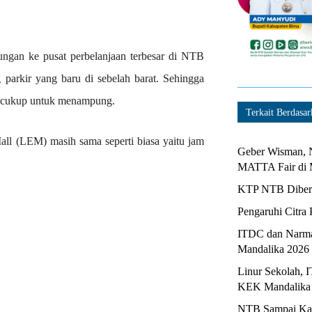
jungan ke pusat perbelanjaan terbesar di NTB
arkir yang baru di sebelah barat. Sehingga
n cukup untuk menampung.
Terkait Berdasar
l (LEM) masih sama seperti biasa yaitu jam
Geber Wisman, N
MATTA Fair di 
KTP NTB Diberi
Pengaruhi Citra 
ITDC dan Narma
Mandalika 2026
Linur Sekolah, 
KEK Mandalika
NTB Sampai Kapa