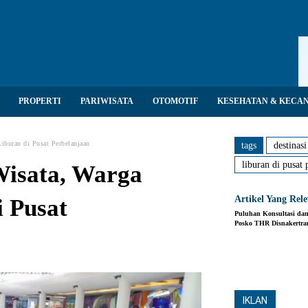
PROPERTI
PARIWISATA
OTOMOTIF
KESEHATAN & KECA
iburan di Pusat Perbelanjaan
tags
destinasi
liburan di pusat 
 Wisata, Warga
Artikel Yang Rel
i Pusat
Puluhan Konsultasi da
Posko THR Disnakertr
Share
IKLAN