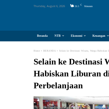
C
Thursday, August 6, 2026
26.5
Mataram
Beranda
NTB
Ekonomi
Keuangan
Home
BERANDA
Selain ke Destinasi Wisata, Warga Habiskan L
Selain ke Destinasi
Habiskan Liburan d
Perbelanjaan