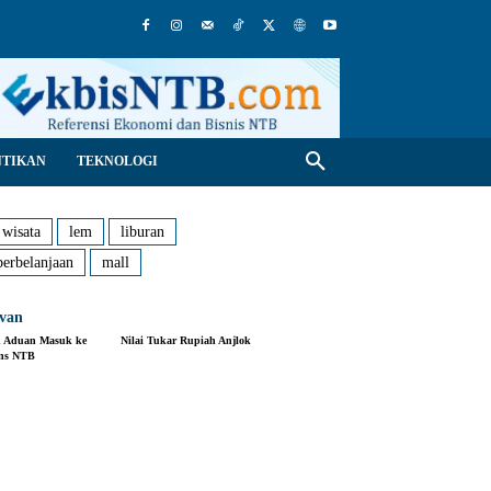
NTIKAN
TEKNOLOGI
 wisata
lem
liburan
perbelanjaan
mall
evan
n Aduan Masuk ke
Nilai Tukar Rupiah Anjlok
ans NTB