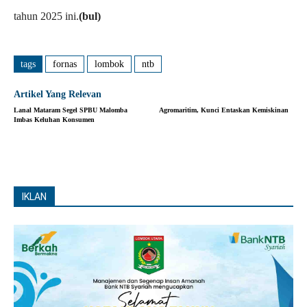
tahun 2025 ini.
(bul)
tags
fornas
lombok
ntb
Artikel Yang Relevan
Lanal Mataram Segel SPBU Malomba
Agromaritim, Kunci Entaskan Kemiskinan
Imbas Keluhan Konsumen
IKLAN