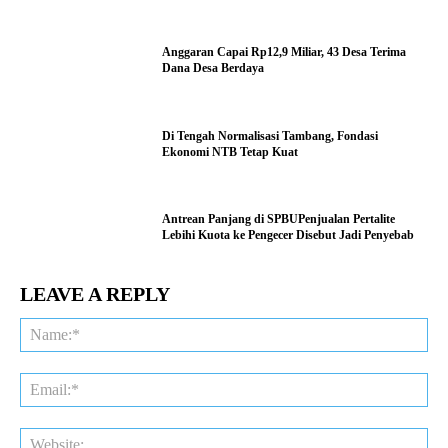
Anggaran Capai Rp12,9 Miliar, 43 Desa Terima
Dana Desa Berdaya
Di Tengah Normalisasi Tambang, Fondasi
Ekonomi NTB Tetap Kuat
Antrean Panjang di SPBUPenjualan Pertalite
Lebihi Kuota ke Pengecer Disebut Jadi Penyebab
LEAVE A REPLY
Na
Ema
Web