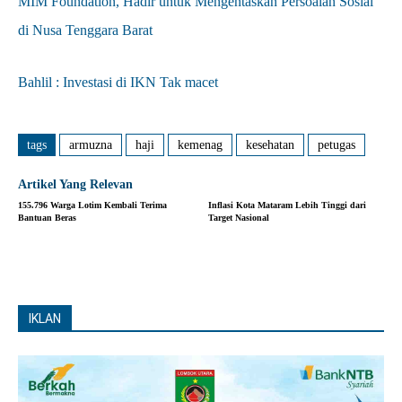
MIM Foundation, Hadir untuk Mengentaskan Persoalan Sosial
di Nusa Tenggara Barat
Bahlil : Investasi di IKN Tak macet
tags
armuzna
haji
kemenag
kesehatan
petugas
Artikel Yang Relevan
155.796 Warga Lotim Kembali Terima
Inflasi Kota Mataram Lebih Tinggi dari
Bantuan Beras
Target Nasional
IKLAN