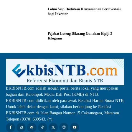
Lotim Siap Hadirkan Kenyamanan Berinvestasi
bagi Investor
Pejabat Loteng Dilarang Gunakan Elpiji 3
Kilogram
EKBISNTB.com adalah sebuah portal berita lokal yang merupakan
bagian dari Kelompok Media Bali Post (KMB) di NTB.
EKBISNTB.com didirikan oleh para awak Redaksi Harian Suara NTB,
Untuk lebih dekat dengan kami, silakan berkunjung ke Redaksi
EKBISNTB.com di Jalan Bangau Nomor 15 Cakranegara, Mataram.
Telepon (0370) 639543. (*)