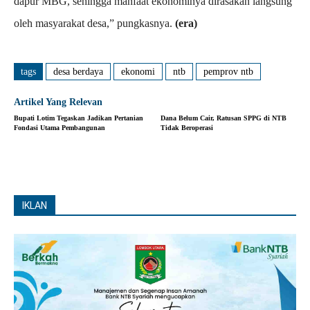
dapur MBG, sehingga manfaat ekonominya dirasakan langsung
oleh masyarakat desa,” pungkasnya.
(era)
tags
desa berdaya
ekonomi
ntb
pemprov ntb
Artikel Yang Relevan
Bupati Lotim Tegaskan Jadikan Pertanian
Dana Belum Cair, Ratusan SPPG di NTB
Fondasi Utama Pembangunan
Tidak Beroperasi
IKLAN