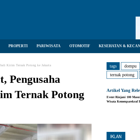
PROPERTI
PARIWISATA
OTOMOTIF
KESEHATAN & KECA
ali Kirim Ternak Potong ke Jakarta
tags
dompu
ternak potong
t, Pengusaha
Artikel Yang Rel
im Ternak Potong
Event Rinjani 100 Mas
Wisata Kemenparekraf B
Share
IKLAN