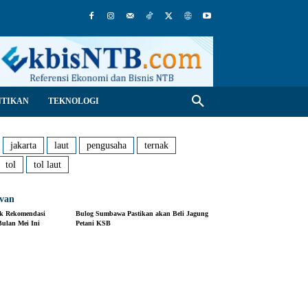
NTIKAN
TEKNOLOGI
jakarta
laut
pengusaha
ternak
tol
tol laut
evan
uk Rekomendasi
Bulog Sumbawa Pastikan akan Beli Jagung
ulan Mei Ini
Petani KSB