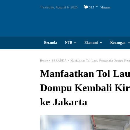
C
Thursday, August 6, 2026
26.5
Mataram
Beranda
NTB
Ekonomi
Keuangan
Home
BERANDA
Manfaatkan Tol Laut, Pengusaha Dompu Kemb
Manfaatkan Tol Lau
Dompu Kembali Kir
ke Jakarta