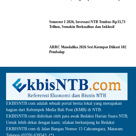
Semester I 2026, Investasi NTB Tembus Rp33,73
Triliun, Semakin Berkualitas dan Inklusif
ARRC Mandalika 2026 Seri Keempat Diikuti 102
Pembalap
EKBISNTB.com adalah sebuah portal berita lokal yang merupakan
bagian dari Kelompok Media Bali Post (KMB) di NTB.
EKBISNTB.com didirikan oleh para awak Redaksi Harian Suara NTB,
Untuk lebih dekat dengan kami, silakan berkunjung ke Redaksi
EKBISNTB.com di Jalan Bangau Nomor 15 Cakranegara, Mataram.
Telepon (0370) 639543. (*)