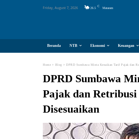
C
Friday, August 7, 2026
26.5
Mataram
Beranda
NTB
Ekonomi
Keuangan
Home
Blog
DPRD Sumbawa Minta Kenaikan Tarif Pajak dan Ret
DPRD Sumbawa Mint
Pajak dan Retribusi
Disesuaikan