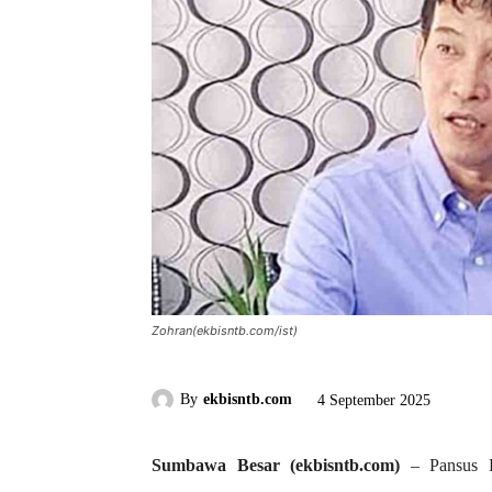
Zohran(ekbisntb.com/ist)
By
ekbisntb.com
4 September 2025
Sumbawa Besar (ekbisntb.com)
– Pansus D