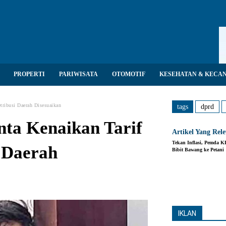
PROPERTI
PARIWISATA
OTOMOTIF
KESEHATAN & KECA
ribusi Daerah Disesuaikan
tags
dprd
a Kenaikan Tarif
Artikel Yang Rel
Tekan Inflasi, Pemda K
 Daerah
Bibit Bawang ke Petani
Share
IKLAN