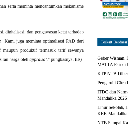
kaman serta meminta mencantumkan mekanisme
, digitalisasi, dan pengawasan ketat terhadap
 Kami juga meminta optimalisasi PAD dari
Terkait Berdasar
f maupun produktif termasuk tarif sewanya
Geber Wisman, N
siran harga oleh
appraisal
,” pungkasnya.
(ils)
MATTA Fair di 
KTP NTB Diberi
Pengaruhi Citra 
ITDC dan Narma
Mandalika 2026
Linur Sekolah, 
KEK Mandalika
NTB Sampai Kapa