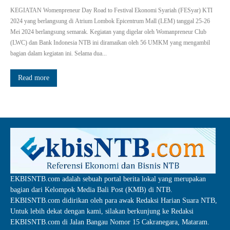
KEGIATAN Womenpreneur Day Road to Festival Ekonomi Syariah (FESyar) KTI
2024 yang berlangsung di Atrium Lombok Epicentrum Mall (LEM) tanggal 25-26
Mei 2024 berlangsung semarak. Kegiatan yang digelar oleh Womanpreneur Club
(LWC) dan Bank Indonesia NTB ini diramaikan oleh 56 UMKM yang mengambil
bagian dalam kegiatan ini. Selama dua...
Read more
EKBISNTB.com adalah sebuah portal berita lokal yang merupakan
bagian dari Kelompok Media Bali Post (KMB) di NTB.
EKBISNTB.com didirikan oleh para awak Redaksi Harian Suara NTB,
Untuk lebih dekat dengan kami, silakan berkunjung ke Redaksi
EKBISNTB.com di Jalan Bangau Nomor 15 Cakranegara, Mataram.