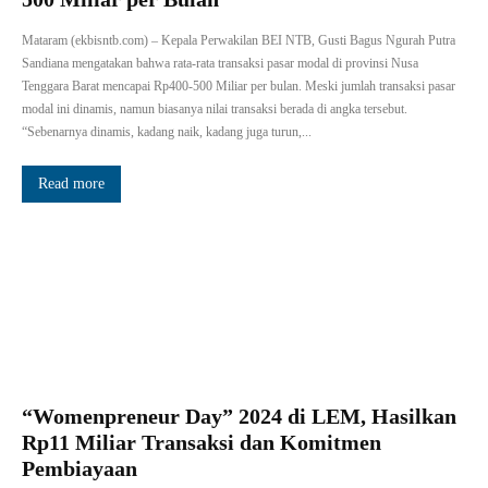
Mataram (ekbisntb.com) – Kepala Perwakilan BEI NTB, Gusti Bagus Ngurah Putra
Sandiana mengatakan bahwa rata-rata transaksi pasar modal di provinsi Nusa
Tenggara Barat mencapai Rp400-500 Miliar per bulan. Meski jumlah transaksi pasar
modal ini dinamis, namun biasanya nilai transaksi berada di angka tersebut.
“Sebenarnya dinamis, kadang naik, kadang juga turun,...
Read more
“Womenpreneur Day” 2024 di LEM, Hasilkan
Rp11 Miliar Transaksi dan Komitmen
Pembiayaan