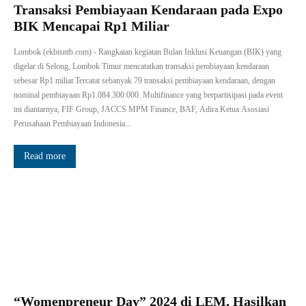
Transaksi Pembiayaan Kendaraan pada Expo
BIK Mencapai Rp1 Miliar
Lombok (ekbisntb.com) - Rangkaian kegiatan Bulan Inklusi Keuangan (BIK) yang
digelar di Selong, Lombok Timur mencatatkan transaksi pembiayaan kendaraan
sebesar Rp1 miliar.Tercatat sebanyak 79 transaksi pembiayaan kendaraan, dengan
nominal pembiayaan Rp1.084.300.000. Multifinance yang berpartisipasi pada event
ini diantarnya, FIF Group, JACCS MPM Finance, BAF, Adira.Ketua Asosiasi
Perusahaan Pembiayaan Indonesia...
Read more
“Womenpreneur Day” 2024 di LEM, Hasilkan