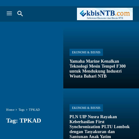
EKONOMI & BISNIS
Yamaha Marine Kenalkan
Teknologi Mesin Tempel F300
untuk Mendukung Industri
Wisata Bahari NTB
EKONOMI & BISNIS
Home
Tags
TPKAD
PLN UIP Nusra Rayakan
Tag:
TPKAD
Keberhasilan First
Synchronization PLTU Lombok
dengan Tasyakuran dan
Santunan Anak Yatim