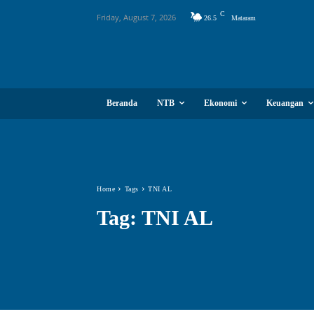
C
Friday, August 7, 2026
26.5
Mataram
Beranda
NTB
Ekonomi
Keuangan
Home
Tags
TNI AL
Tag:
TNI AL