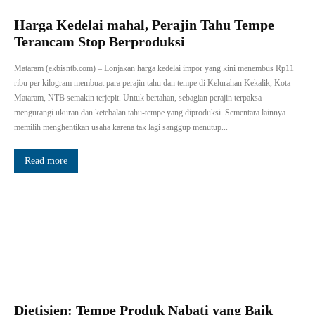
Harga Kedelai mahal, Perajin Tahu Tempe
Terancam Stop Berproduksi
Mataram (ekbisntb.com) – Lonjakan harga kedelai impor yang kini menembus Rp11
ribu per kilogram membuat para perajin tahu dan tempe di Kelurahan Kekalik, Kota
Mataram, NTB semakin terjepit. Untuk bertahan, sebagian perajin terpaksa
mengurangi ukuran dan ketebalan tahu-tempe yang diproduksi. Sementara lainnya
memilih menghentikan usaha karena tak lagi sanggup menutup...
Read more
Dietisien: Tempe Produk Nabati yang Baik