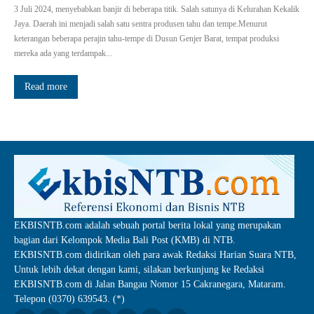
3 Juli 2024, menyebabkan banjir di beberapa titik. Salah satunya di Kelurahan Kekalik
Jaya. Daerah ini menjadi salah satu sentra produsen tahu dan tempe.Menurut
keterangan beberapa perajin tahu-tempe di Dusun Genjer Barat, tempat produksi
mereka ada yang terdampak...
Read more
EKBISNTB.com adalah sebuah portal berita lokal yang merupakan
bagian dari Kelompok Media Bali Post (KMB) di NTB.
EKBISNTB.com didirikan oleh para awak Redaksi Harian Suara NTB,
Untuk lebih dekat dengan kami, silakan berkunjung ke Redaksi
EKBISNTB.com di Jalan Bangau Nomor 15 Cakranegara, Mataram.
Telepon (0370) 639543. (*)