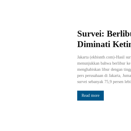
Survei: Berli
Diminati Keti
Jakarta (ekbisntb.com)-Hasil s
menunjukkan bahwa berlibur ke l
menghabiskan libur dengan tingg
pers perusahaan di Jakarta, Jum
survei sebanyak 75,9 persen lebi
Read more