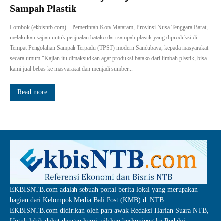
Sampah Plastik
Lombok (ekbisntb.com) – Pemerintah Kota Mataram, Provinsi Nusa Tenggara Barat,
melakukan kajian untuk penjualan batako dari sampah plastik yang diproduksi di
Tempat Pengolahan Sampah Terpadu (TPST) modern Sandubaya, kepada masyarakat
secara umum."Kajian itu dimaksudkan agar produksi batako dari limbah plastik, bisa
kami jual bebas ke masyarakat dan menjadi sumber...
Read more
EKBISNTB.com adalah sebuah portal berita lokal yang merupakan
bagian dari Kelompok Media Bali Post (KMB) di NTB.
EKBISNTB.com didirikan oleh para awak Redaksi Harian Suara NTB,
Untuk lebih dekat dengan kami, silakan berkunjung ke Redaksi