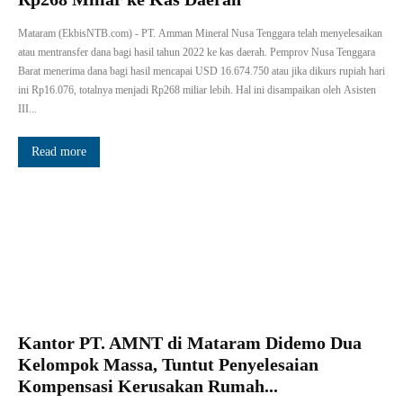
Mataram (EkbisNTB.com) - PT. Amman Mineral Nusa Tenggara telah menyelesaikan
atau mentransfer dana bagi hasil tahun 2022 ke kas daerah. Pemprov Nusa Tenggara
Barat menerima dana bagi hasil mencapai USD 16.674.750 atau jika dikurs rupiah hari
ini Rp16.076, totalnya menjadi Rp268 miliar lebih. Hal ini disampaikan oleh Asisten
III...
Read more
Kantor PT. AMNT di Mataram Didemo Dua
Kelompok Massa, Tuntut Penyelesaian
Kompensasi Kerusakan Rumah...