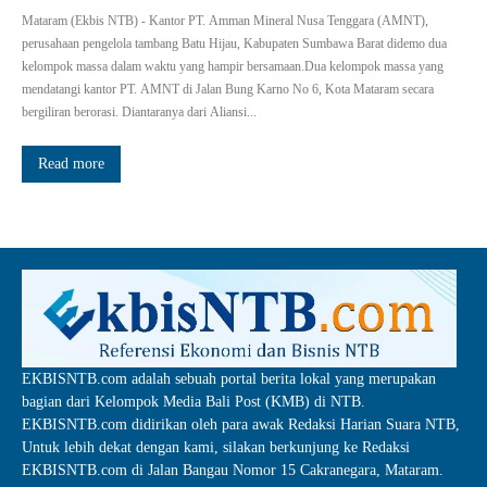
Mataram (Ekbis NTB) - Kantor PT. Amman Mineral Nusa Tenggara (AMNT),
perusahaan pengelola tambang Batu Hijau, Kabupaten Sumbawa Barat didemo dua
kelompok massa dalam waktu yang hampir bersamaan.Dua kelompok massa yang
mendatangi kantor PT. AMNT di Jalan Bung Karno No 6, Kota Mataram secara
bergiliran berorasi. Diantaranya dari Aliansi...
Read more
EKBISNTB.com adalah sebuah portal berita lokal yang merupakan
bagian dari Kelompok Media Bali Post (KMB) di NTB.
EKBISNTB.com didirikan oleh para awak Redaksi Harian Suara NTB,
Untuk lebih dekat dengan kami, silakan berkunjung ke Redaksi
EKBISNTB.com di Jalan Bangau Nomor 15 Cakranegara, Mataram.