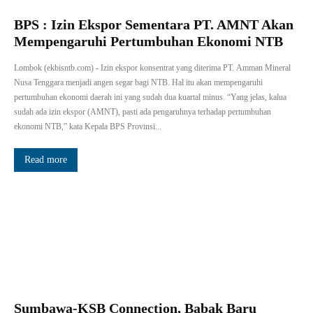
BPS : Izin Ekspor Sementara PT. AMNT Akan
Mempengaruhi Pertumbuhan Ekonomi NTB
Lombok (ekbisntb.com) - Izin ekspor konsentrat yang diterima PT. Amman Mineral
Nusa Tenggara menjadi angen segar bagi NTB. Hal itu akan mempengaruhi
pertumbuhan ekonomi daerah ini yang sudah dua kuartal minus. “Yang jelas, kalua
sudah ada izin ekspor (AMNT), pasti ada pengaruhnya terhadap pertumbuhan
ekonomi NTB,” kata Kepala BPS Provinsi...
Read more
Sumbawa-KSB Connection, Babak Baru