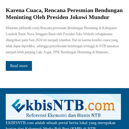
Karena Cuaca, Rencana Peresmian Bendungan
Meninting Oleh Presiden Jokowi Mundur
Mataram (ekbisntb.com)-Rencana peresmian Bendungan Meninting di Kabupaten
Lombok Barat, Nusa Tenggara Barat oleh Presiden Joko Widodo sebagaimana
ditargetkan pada Juni 2024 ini menjadi telambat. Hal ini karena kondisi cuaca yang
tidak dapat diprediksi, sehingga penyelesaian bendungan tertinggi di NTB masanya
menjadi lebih panjang.Lalu Asgar, PPK Bendungan Meninting di Mataram,...
Read more
EKBISNTB.com adalah sebuah portal berita lokal yang merupakan
bagian dari Kelompok Media Bali Post (KMB) di NTB.