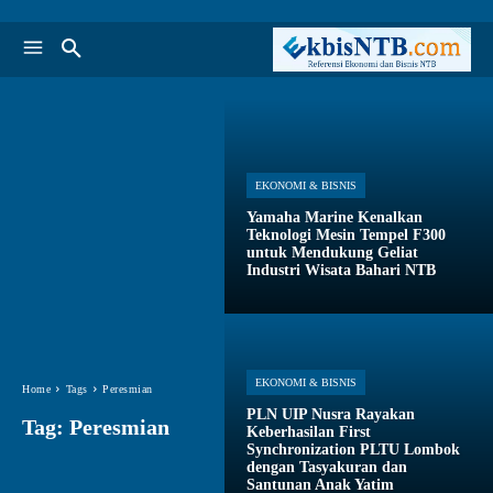
EKONOMI & BISNIS
Yamaha Marine Kenalkan
Teknologi Mesin Tempel F300
untuk Mendukung Geliat
Industri Wisata Bahari NTB
EKONOMI & BISNIS
Home
Tags
Peresmian
PLN UIP Nusra Rayakan
Tag:
Peresmian
Keberhasilan First
Synchronization PLTU Lombok
dengan Tasyakuran dan
Santunan Anak Yatim