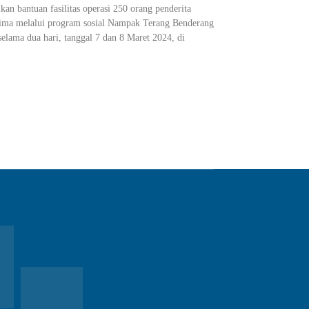
n bantuan fasilitas operasi 250 orang penderita
Bima melalui program sosial Nampak Terang Benderang
selama dua hari, tanggal 7 dan 8 Maret 2024, di