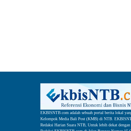
EKBISNTB.com adalah sebuah portal berita lokal yan
Kelompok Media Bali Post (KMB) di NTB. EKBISNTB
Redaksi Harian Suara NTB, Untuk lebih dekat dengan 