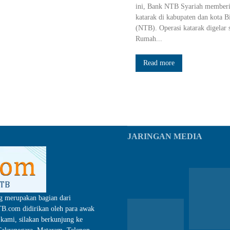
ini, Bank NTB Syariah memberika
katarak di kabupaten dan kota 
(NTB). Operasi katarak digelar 
Rumah...
Read more
JARINGAN MEDIA
g merupakan bagian dari
.com didirikan oleh para awak
kami, silakan berkunjung ke