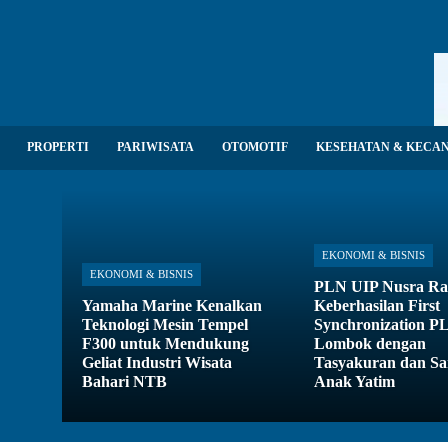
PROPERTI
PARIWISATA
OTOMOTIF
KESEHATAN & KECA
EKONOMI & BISNIS
EKONOMI & BISNIS
PLN UIP Nusra R
Yamaha Marine Kenalkan
Keberhasilan First
Teknologi Mesin Tempel
Synchronization 
F300 untuk Mendukung
Lombok dengan
Geliat Industri Wisata
Tasyakuran dan S
Bahari NTB
Anak Yatim