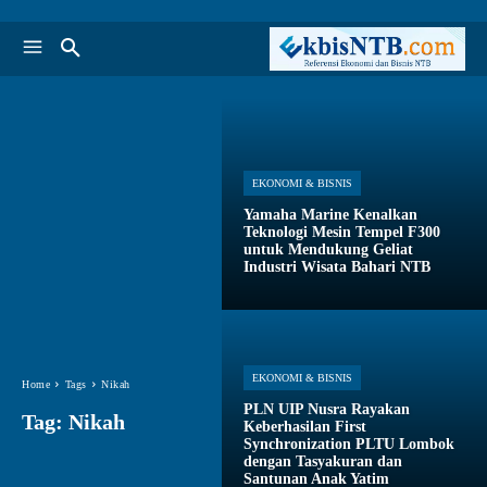
EKONOMI & BISNIS
Yamaha Marine Kenalkan
Teknologi Mesin Tempel F300
untuk Mendukung Geliat
Industri Wisata Bahari NTB
EKONOMI & BISNIS
Home
Tags
Nikah
PLN UIP Nusra Rayakan
Tag:
Nikah
Keberhasilan First
Synchronization PLTU Lombok
dengan Tasyakuran dan
Santunan Anak Yatim