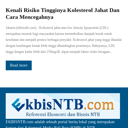
Kenali Risiko Tingginya Kolesterol Jahat Dan
Cara Mencegahnya
Jakarta (ekbisntb.com) - Kolesterol jahat atau low density lipoprotein (LDL)
merupakan momok bagi masyarakat karena menimbulkan dampak buruk untuk
kesehatan dan menjadi pemicu berbagai penyakit. Kolesterol jahat yang tinggi ditandai
dengan kandungan lemak lebih tinggi dibandingkan proteinnya. Bahayanya, LDL
tinggi dengan kadar lebih dari 250mg/dL dapat menjadi faktor risiko beragam...
Read more
EKBISNTB.com adalah sebuah portal berita lokal yang merupakan
bagian dari Kelompok Media Bali Post (KMB) di NTB.