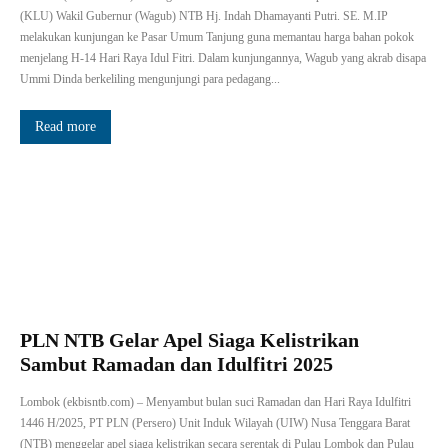
(KLU) Wakil Gubernur (Wagub) NTB Hj. Indah Dhamayanti Putri. SE. M.IP
melakukan kunjungan ke Pasar Umum Tanjung guna memantau harga bahan pokok
menjelang H-14 Hari Raya Idul Fitri. Dalam kunjungannya, Wagub yang akrab disapa
Ummi Dinda berkeliling mengunjungi para pedagang...
Read more
PLN NTB Gelar Apel Siaga Kelistrikan
Sambut Ramadan dan Idulfitri 2025
Lombok (ekbisntb.com) – Menyambut bulan suci Ramadan dan Hari Raya Idulfitri
1446 H/2025, PT PLN (Persero) Unit Induk Wilayah (UIW) Nusa Tenggara Barat
(NTB) menggelar apel siaga kelistrikan secara serentak di Pulau Lombok dan Pulau