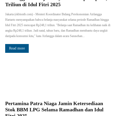
Triliun di Idul Fitri 2025
Jakarta (ekbisntb.com) - Menteri Koordinator Bidang Perekonomian Airlangga
Hartarto menyampaikan bahwa belanja masyarakat selama periode Ramadhan hingga
Idul Fitri 2025 mencapai Rp248,1 triliun. "Belanja saat Ramadhan itu kelihatan naik di
angka Rp248,1 triliun. Jadi natal, tahun baru, dan Ramadhan membantu daya ungkit
daripada konsumsi kita," kata Airlangga dalam acara Sarasehan...
Read more
Pertamina Patra Niaga Jamin Ketersediaan
Stok BBM LPG Selama Ramadhan dan Idul
Fitri 2025