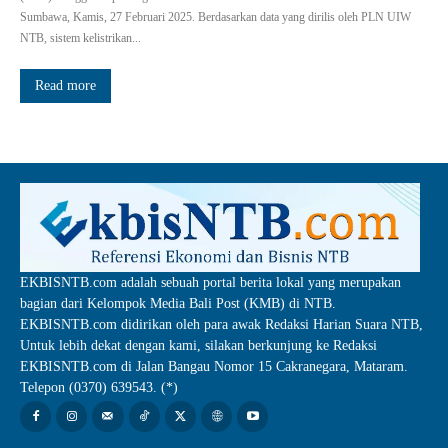
Sumbawa, Kamis, 27 Februari 2025. Berdasarkan data yang dirilis oleh PLN UIW
NTB, sistem kelistrikan...
Read more
EKBISNTB.com adalah sebuah portal berita lokal yang merupakan
bagian dari Kelompok Media Bali Post (KMB) di NTB.
EKBISNTB.com didirikan oleh para awak Redaksi Harian Suara NTB,
Untuk lebih dekat dengan kami, silakan berkunjung ke Redaksi
EKBISNTB.com di Jalan Bangau Nomor 15 Cakranegara, Mataram.
Telepon (0370) 639543. (*)