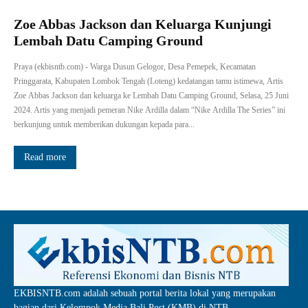
Zoe Abbas Jackson dan Keluarga Kunjungi
Lembah Datu Camping Ground
Praya (ekbisntb.com) - Warga Dusun Gelogor, Desa Pemepek, Kecamatan
Pringgarata, Kabupaten Lombok Tengah (Loteng) kedatangan tamu istimewa, Artis
Zoe Abbas Jackson dan keluarga ke Lembah Datu Camping Ground, Selasa, 25 Juni
2024. Artis yang menjadi pemeran Nike Ardilla dalam “Nike Ardilla The Series” ini
berkunjung untuk memberikan dukungan kepada para...
Read more
EKBISNTB.com adalah sebuah portal berita lokal yang merupakan
bagian dari Kelompok Media Bali Post (KMB) di NTB.