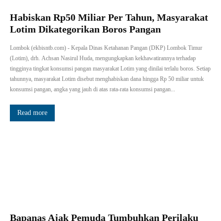
Habiskan Rp50 Miliar Per Tahun, Masyarakat
Lotim Dikategorikan Boros Pangan
Lombok (ekbisntb.com) - Kepala Dinas Ketahanan Pangan (DKP) Lombok Timur
(Lotim), drh. Achsan Nasirul Huda, mengungkapkan kekhawatirannya terhadap
tingginya tingkat konsumsi pangan masyarakat Lotim yang dinilai terlalu boros. Setiap
tahunnya, masyarakat Lotim disebut menghabiskan dana hingga Rp 50 miliar untuk
konsumsi pangan, angka yang jauh di atas rata-rata konsumsi pangan...
Read more
Bapanas Ajak Pemuda Tumbuhkan Perilaku