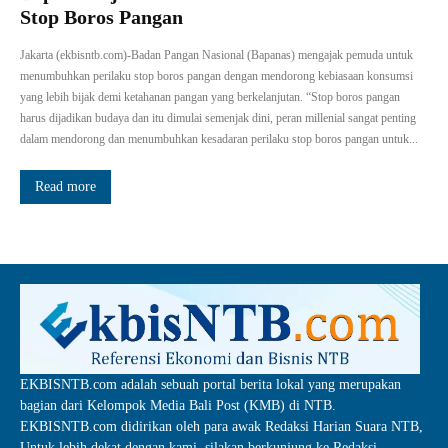
Stop Boros Pangan
Jakarta (ekbisntb.com)-Badan Pangan Nasional (Bapanas) mengajak pemuda untuk
menumbuhkan perilaku stop boros pangan dengan mendorong kebiasaan konsumsi
yang lebih bijak demi ketahanan pangan yang berkelanjutan. “Stop boros pangan
harus dijadikan budaya dan itu dimulai semenjak dini, peran millenial sangat penting
dalam mendorong dan menumbuhkan kesadaran perilaku stop boros pangan untuk...
Read more
EKBISNTB.com adalah sebuah portal berita lokal yang merupakan
bagian dari Kelompok Media Bali Post (KMB) di NTB.
EKBISNTB.com didirikan oleh para awak Redaksi Harian Suara NTB,
Untuk lebih dekat dengan kami, silakan berkunjung ke Redaksi