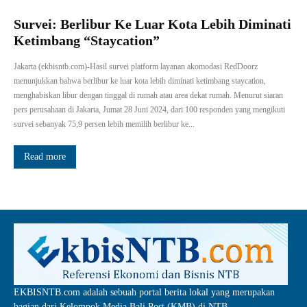
Survei: Berlibur Ke Luar Kota Lebih Diminati
Ketimbang “Staycation”
Jakarta (ekbisntb.com)-Hasil survei platform layanan akomodasi RedDoorz
menunjukkan bahwa berlibur ke luar kota lebih diminati ketimbang staycation,
menghabiskan libur dengan tinggal di rumah atau area dekat rumah. Menurut siaran
pers perusahaan di Jakarta, Jumat 28 Juni 2024, dari 100 responden yang mengikuti
survei sebanyak 75,9 persen lebih memilih berlibur ke...
Read more
EKBISNTB.com adalah sebuah portal berita lokal yang merupakan
bagian dari Kelompok Media Bali Post (KMB) di NTB.