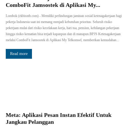
ComboFit Jamsostek di Aplikasi My...
Lombok (ekbisntb.com) - Memiliki perlindungan jaminan sosial ketenagakerjaan bagi
pekerja Indonesia saat ini memang menjadi kebutuhan prioritas. Seluruh risiko
pekerjaan mulai dari risiko kecelakaan kerja, hari tua, pensiun, kehilangan pekerjaan
hingga risiko kematian bisa terjadi kapanpun dan di manapun.BPJS Ketenagakerjaan
melalui ComboFit Jamsostek di Aplikasi My Telkomsel, memberikan kemudahan...
Read more
Meta: Aplikasi Pesan Instan Efektif Untuk
Jangkau Pelanggan