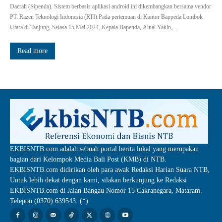
Daerah (Sipenda). Sistem berbasis aplikasi android ini dikembangkan bersama vendor
PT. Razen Teknologi Indonesia (RTI).Pada pertemuan di Kantor Bappeda Lombok
Utara di Tanjung, Selasa 15 Mei 2024, Kepala Bapenda, Ainal Yakin,...
Read more
EKBISNTB.com adalah sebuah portal berita lokal yang merupakan
bagian dari Kelompok Media Bali Post (KMB) di NTB.
EKBISNTB.com didirikan oleh para awak Redaksi Harian Suara NTB,
Untuk lebih dekat dengan kami, silakan berkunjung ke Redaksi
EKBISNTB.com di Jalan Bangau Nomor 15 Cakranegara, Mataram.
Telepon (0370) 639543. (*)