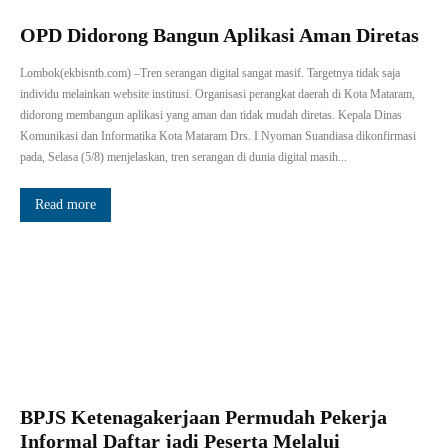
OPD Didorong Bangun Aplikasi Aman Diretas
Lombok(ekbisntb.com) –Tren serangan digital sangat masif. Targetnya tidak saja
individu melainkan website institusi. Organisasi perangkat daerah di Kota Mataram,
didorong membangun aplikasi yang aman dan tidak mudah diretas. Kepala Dinas
Komunikasi dan Informatika Kota Mataram Drs. I Nyoman Suandiasa dikonfirmasi
pada, Selasa (5/8) menjelaskan, tren serangan di dunia digital masih...
Read more
BPJS Ketenagakerjaan Permudah Pekerja
Informal Daftar jadi Peserta Melalui