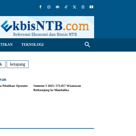
NTIKAN
TEKNOLOGI
uk
ketapang
evan
 Pelatihan Operator
Semester I 2025: 573.057 Wisatawan
Berkunjung ke Mandalika