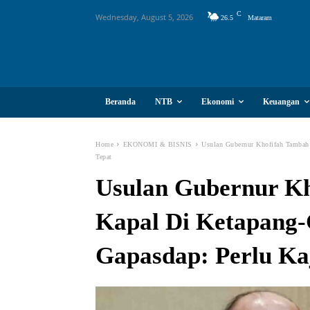
C
Wednesday, August 5, 2026
26.5
Mataram
Beranda
NTB
Ekonomi
Keuangan
Home
EKONOMI & BISNIS
Usulan Gubernur Khofifah Tambah
Tepat
Usulan Gubernur K
Kapal Di Ketapang-
Gapasdap: Perlu Ka