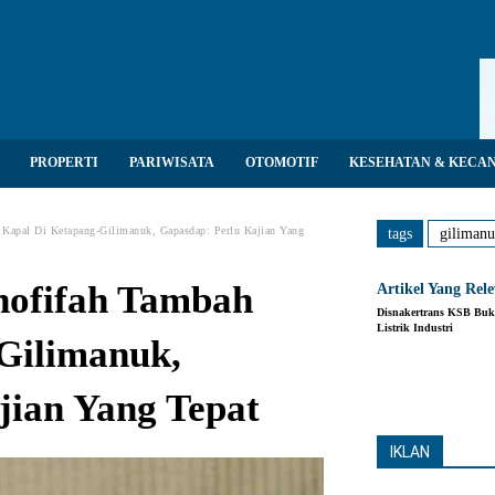
PROPERTI
PARIWISATA
OTOMOTIF
KESEHATAN & KECA
 Kapal Di Ketapang-Gilimanuk, Gapasdap: Perlu Kajian Yang
tags
giliman
hofifah Tambah
Artikel Yang Rel
Disnakertrans KSB Buka
Listrik Industri
Gilimanuk,
Share
jian Yang Tepat
IKLAN