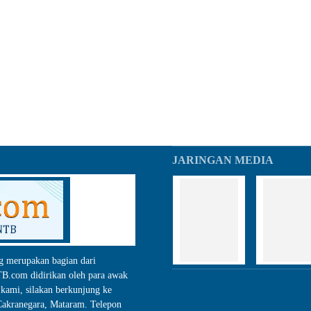
JARINGAN MEDIA
g merupakan bagian dari
.com didirikan oleh para awak
kami, silakan berkunjung ke
akranegara, Mataram. Telepon