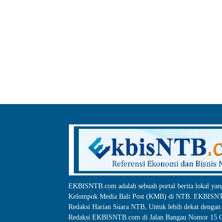
EKBISNTB.com adalah sebuah portal berita lokal yan
Kelompok Media Bali Post (KMB) di NTB. EKBISNTB
Redaksi Harian Suara NTB, Untuk lebih dekat dengan 
Redaksi EKBISNTB.com di Jalan Bangau Nomor 15 C