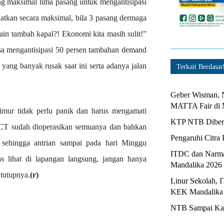
g maksimal lima pasang untuk mengantisipasi
atkan secara maksimal, bila 3 pasang dermaga
ain tambah kapal?! Ekonomi kita masih sulit!”
a mengantisipasi 50 persen tambahan demand
yang banyak rusak saat ini serta adanya jalan
Terkait Berdasar
Geber Wisman, N
MATTA Fair di 
mur tidak perlu panik dan harus mengamati
KTP NTB Diberi
 LCT sudah dioperasikan semuanya dan bahkan
Pengaruhi Citra 
 sehingga antrian sampai pada hari Minggu
ITDC dan Narma
 lihat di lapangan langsung, jangan hanya
Mandalika 2026
 tutupnya.
(r)
Linur Sekolah, 
KEK Mandalika
NTB Sampai Kapa