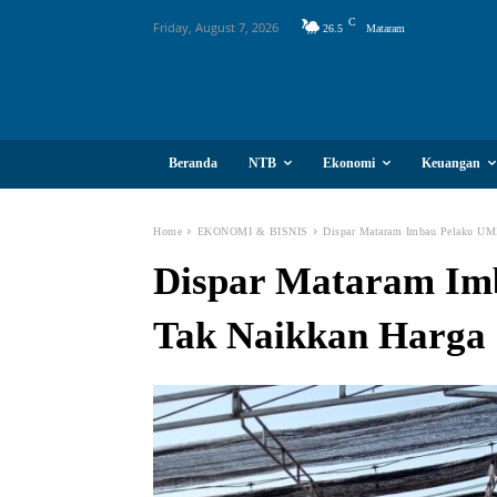
C
Friday, August 7, 2026
26.5
Mataram
Beranda
NTB
Ekonomi
Keuangan
Home
EKONOMI & BISNIS
Dispar Mataram Imbau Pelaku U
Dispar Mataram I
Tak Naikkan Harga