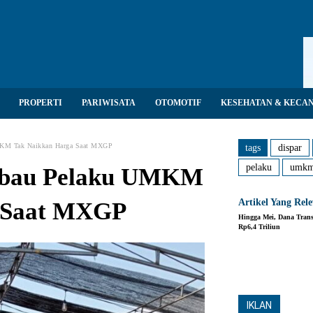
PROPERTI
PARIWISATA
OTOMOTIF
KESEHATAN & KECA
MKM Tak Naikkan Harga Saat MXGP
tags
dispar
pelaku
umk
mbau Pelaku UMKM
Artikel Yang Rel
 Saat MXGP
Hingga Mei, Dana Trans
Rp6,4 Triliun
Share
IKLAN