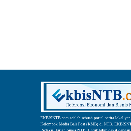
EKBISNTB.com adalah sebuah portal berita lokal yan
Kelompok Media Bali Post (KMB) di NTB. EKBISNTB
Redaksi Harian Suara NTB, Untuk lebih dekat dengan 