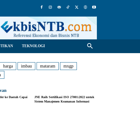
NTIKAN
TEKNOLOGI
harga
imbau
mataram
mxgp
m
evan
fer ke Daerah Capai
JNE Raih Sertifikasi ISO 27001:2022 untuk
Sistem Manajemen Keamanan Informasi