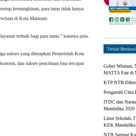
nutup kemungkinan, para tamu tidak hanya
rwisata di Kota Mataram.
a layanan terbaik bagi para tamu,” katanya pula.
Terkait Berdasar
tiga sukses yang ditetapkan Pemerintah Kota
onomi, dan sukses pencitraan bisa tercapai
Geber Wisman, N
MATTA Fair di 
KTP NTB Diberi
Pengaruhi Citra 
ITDC dan Narma
Mandalika 2026
Linur Sekolah, 
KEK Mandalika
NTB Sampai Kapa