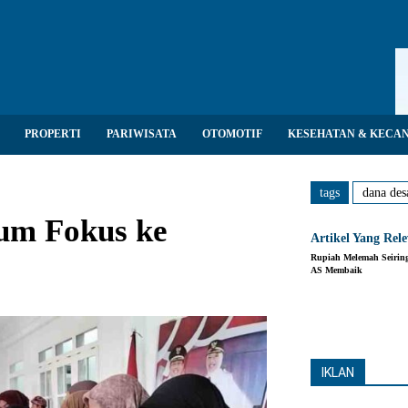
PROPERTI
PARIWISATA
OTOMOTIF
KESEHATAN & KECA
tags
dana des
um Fokus ke
Artikel Yang Rel
Rupiah Melemah Seiring
AS Membaik
Share
IKLAN