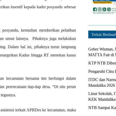
rikan insentif kepada kader posyandu sebesar
at posyandu, kemudian memberikan pelatihan
Terkait Berdasar
dan unsur lainnya. Pihaknya juga melakukan
ing. Dalam hal ini, pihaknya turun langsung
Geber Wisman, N
MATTA Fair di 
menargetkan Kadus hingga RT menekan kasus
KTP NTB Diberi
Pengaruhi Citra 
an kecamatan bersama tim berfungsi dalam
ITDC dan Narma
Mandalika 2026
 perencanaan tiap-tiap desa. “Di situ peran
Linur Sekolah, 
tegasnya.
KEK Mandalika
NTB Sampai Kapa
a asistensi terkait APBDes ke kecamatan, maka