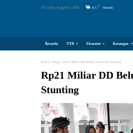
C
Thursday, August 6, 2026
26.5
Mataram
Beranda
NTB
Ekonomi
Keuangan
Home
Blog
Rp21 Miliar DD Belum Fokus ke Stunting
Rp21 Miliar DD Bel
Stunting