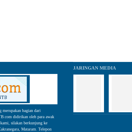
JARINGAN MEDIA
g merupakan bagian dari
.com didirikan oleh para awak
kami, silakan berkunjung ke
akranegara, Mataram. Telepon