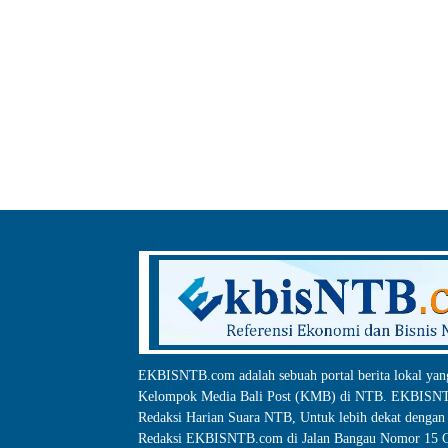
EKBISNTB.com adalah sebuah portal berita lokal yan
Kelompok Media Bali Post (KMB) di NTB. EKBISNTB
Redaksi Harian Suara NTB, Untuk lebih dekat dengan 
Redaksi EKBISNTB.com di Jalan Bangau Nomor 15 C