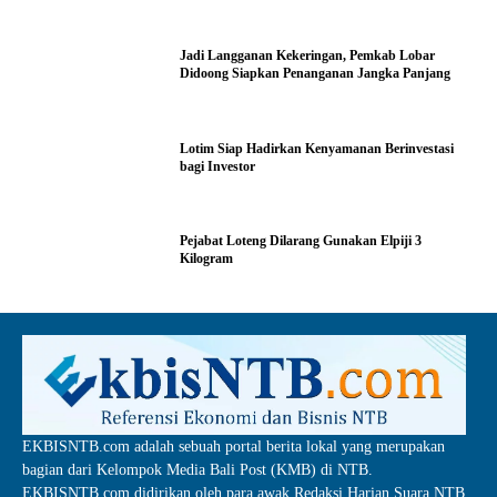
Jadi Langganan Kekeringan, Pemkab Lobar
Didoong Siapkan Penanganan Jangka Panjang
Lotim Siap Hadirkan Kenyamanan Berinvestasi
bagi Investor
Pejabat Loteng Dilarang Gunakan Elpiji 3
Kilogram
EKBISNTB.com adalah sebuah portal berita lokal yang merupakan
bagian dari Kelompok Media Bali Post (KMB) di NTB.
EKBISNTB.com didirikan oleh para awak Redaksi Harian Suara NTB,