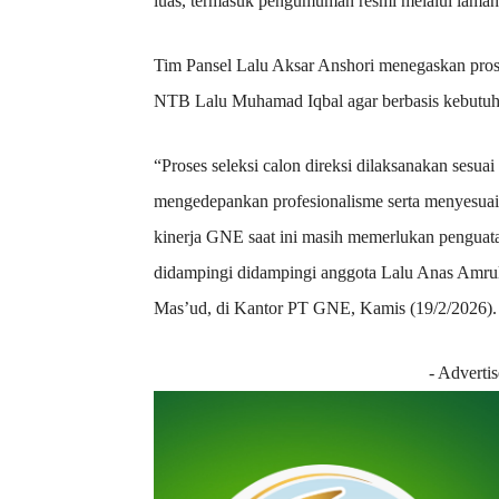
luas, termasuk pengumuman resmi melalui laman
Tim Pansel Lalu Aksar Anshori menegaskan prose
NTB Lalu Muhamad Iqbal agar berbasis kebutuha
“Proses seleksi calon direksi dilaksanakan ses
mengedepankan profesionalisme serta menyesua
kinerja GNE saat ini masih memerlukan penguat
didampingi didampingi anggota Lalu Anas Amrull
Mas’ud, di Kantor PT GNE, Kamis (19/2/2026).
- Adverti