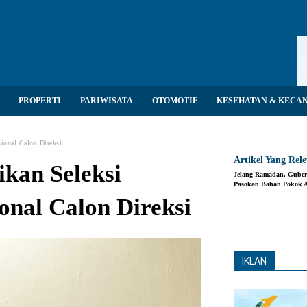
PROPERTI
PARIWISATA
OTOMOTIF
KESEHATAN & KECA
ional Calon Direksi
Artikel Yang Rel
kan Seleksi
Jelang Ramadan, Guber
Pasokan Bahan Pokok 
onal Calon Direksi
Share
IKLAN