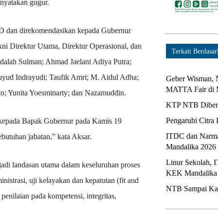
nyatakan gugur.
GD dan direkomendasikan kepada Gubernur
akni Direktur Utama, Direktur Operasional, dan
Terkait Berdasar
adalah Sulman; Ahmad Jaelani Adiya Putra;
uyud Indrayudi; Taufik Amri; M. Aidul Adha;
Geber Wisman, N
MATTA Fair di 
o; Yunita Yoesminarty; dan Nazamuddin.
KTP NTB Diberi
Pengaruhi Citra 
i kepada Bapak Gubernur pada Kamis 19
ITDC dan Narma
ebutuhan jabatan,” kata Aksar.
Mandalika 2026
Linur Sekolah, 
jadi landasan utama dalam keseluruhan proses
KEK Mandalika
inistrasi, uji kelayakan dan kepatutan (fit and
NTB Sampai Kapa
penilaian pada kompetensi, integritas,