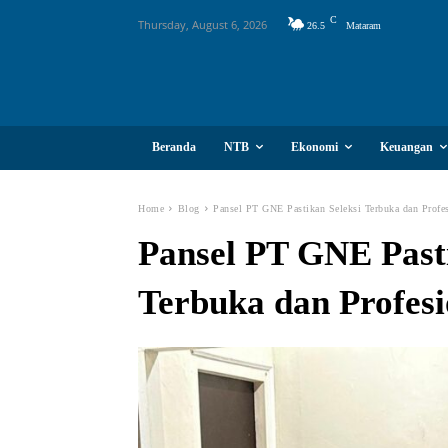
C
Thursday, August 6, 2026
26.5
Mataram
Beranda
NTB
Ekonomi
Keuangan
Home
Blog
Pansel PT GNE Pastikan Seleksi Terbuka dan Profes
Pansel PT GNE Pasti
Terbuka dan Profesi