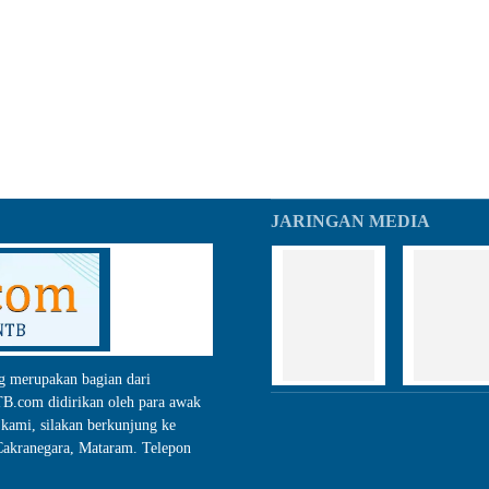
JARINGAN MEDIA
g merupakan bagian dari
.com didirikan oleh para awak
kami, silakan berkunjung ke
akranegara, Mataram. Telepon