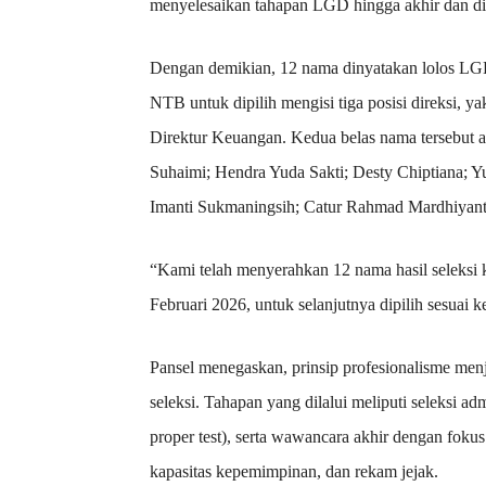
menyelesaikan tahapan LGD hingga akhir dan di
Dengan demikian, 12 nama dinyatakan lolos L
NTB untuk dipilih mengisi tiga posisi direksi, y
Direktur Keuangan. Kedua belas nama tersebut 
Suhaimi; Hendra Yuda Sakti; Desty Chiptiana; Y
Imanti Sukmaningsih; Catur Rahmad Mardhiyant
“Kami telah menyerahkan 12 nama hasil seleks
Februari 2026, untuk selanjutnya dipilih sesuai k
Pansel menegaskan, prinsip profesionalisme men
seleksi. Tahapan yang dilalui meliputi seleksi adm
proper test), serta wawancara akhir dengan fokus 
kapasitas kepemimpinan, dan rekam jejak.