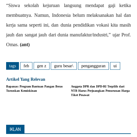
“Siswa sekolah kejuruan langsung mendapat gaji ketika
membuatnya. Namun, Indonesia belum melaksanakan hal dan
kerja sama seperti ini, dan dunia pendidikan vokasi kita masih
jauh dan sangat jauh dari dunia manufaktur/industri,” ujar Prof.
Omas.
(ant)
tags
feb
gen z
guru besar\
pengangguran
ui
Artikel Yang Relevan
Bapanas: Program Bantuan Pangan Beras
Anggota DPR dan DPD-RI Terpilih dari
Turunkan Kemiskinan
NTB Harus Perjuangkan Penurunan Harga
Tiket Pesawat
IKLAN