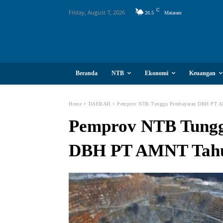
C
Friday, August 7, 2026
26.5
Mataram
Beranda
NTB
Ekonomi
Keuangan
Home
DAERAH
Pemprov NTB Tunggu Pembayaran DBH PT A
Pemprov NTB Tung
DBH PT AMNT Tahu