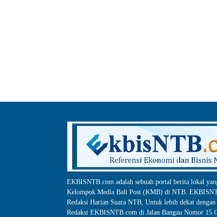
EKBISNTB.com adalah sebuah portal berita lokal yan
Kelompok Media Bali Post (KMB) di NTB. EKBISNTB
Redaksi Harian Suara NTB, Untuk lebih dekat dengan 
Redaksi EKBISNTB.com di Jalan Bangau Nomor 15 C