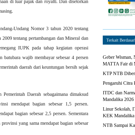
haan di luar pajak dan royalti. Dan disetorkan
masing.
 Undang-Undang Nomor 3 tahun 2020 tentang
2009 tentang pertambangan dan Mineral dan
Terkait Berdasar
emegang IUPK pada tahap kegiatan operasi
Geber Wisman, N
n batubara wajib membayar sebesar 4 persen
MATTA Fair di 
merintah daerah dari keuntungan bersih sejak
KTP NTB Diberi
Pengaruhi Citra 
ITDC dan Narma
n Pemerintah Daerah sebagaimana dimaksud
Mandalika 2026
vinsi mendapat bagian sebesar 1,5 persen.
Linur Sekolah, 
ndapat bagian sebesar 2,5 persen. Sementara
KEK Mandalika
m provinsi yang sama mendapat bagian sebesar
NTB Sampai Kapa