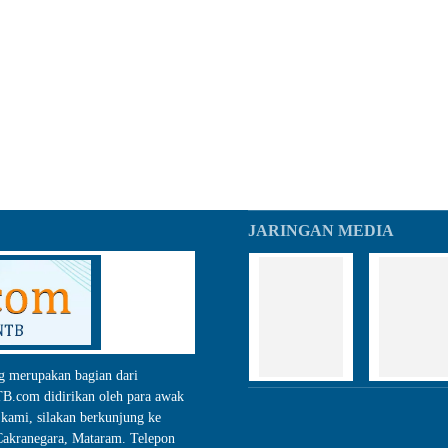
JARINGAN MEDIA
g merupakan bagian dari
.com didirikan oleh para awak
kami, silakan berkunjung ke
akranegara, Mataram. Telepon