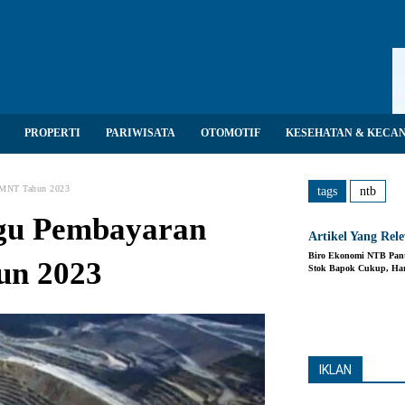
PROPERTI
PARIWISATA
OTOMOTIF
KESEHATAN & KECA
MNT Tahun 2023
tags
ntb
gu Pembayaran
Artikel Yang Rel
Biro Ekonomi NTB Pant
n 2023
Stok Bapok Cukup, Ha
Share
IKLAN