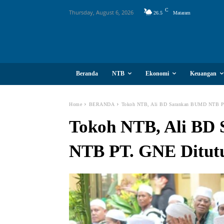
C
Thursday, August 6, 2026
26.5
Mataram
Beranda
NTB
Ekonomi
Keuangan
Home
BERANDA
Tokoh NTB, Ali BD Sarankan BUMD NTB P
Tokoh NTB, Ali BD
NTB PT. GNE Ditut