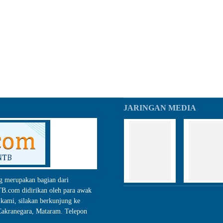
JARINGAN MEDIA
g merupakan bagian dari
.com didirikan oleh para awak
kami, silakan berkunjung ke
akranegara, Mataram. Telepon