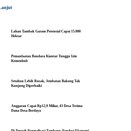
Lanjut
Lahan Tambak Garam Potensial Capai 15.000
Hektar
Pemanfaatan Bandara Kiantar Tunggu Izin
Kemenhub
Setahun Lebih Rusak, Jembatan Bakong Tak
Kunjung Diperbaiki
Anggaran Capai Rp12,9 Miliar, 43 Desa Terima
Dana Desa Berdaya
Di Tengah Normalisasi Tambang, Fondasi Ekonomi