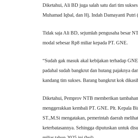
Diketahui, Ali BD juga salah satu dari tim suk
Muhamad Iqbal, dan Hj. Indah Damayanti Putri 
Tidak saja Ali BD, sejumlah pengusaha besar N
modal sebesar Rp8 miliar kepada PT. GNE.
“Sudah gak masuk akal kebijakan terhadap GNE i
padahal sudah bangkrut dan hutang pajaknya da
kandang tim sukses. Barang bangkrut kok dikasih
Diketahui, Pemprov NTB memberikan tambahan 
menggerakkan kembali PT. GNE. Plt. Kepala B
ST.,M.Si mengatakan, pemerintah daerah meliha
keterbatasannya. Sehingga diputuskan untuk dis
miliar tahun 2025 ini.(bul)