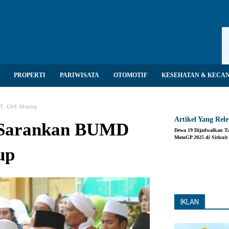
PROPERTI
PARIWISATA
OTOMOTIF
KESEHATAN & KECA
T. GNE Ditutup
Artikel Yang Rel
 Sarankan BUMD
Dewa 19 Dijadwalkan T
MotoGP 2025 di Sirkuit
up
Share
IKLAN