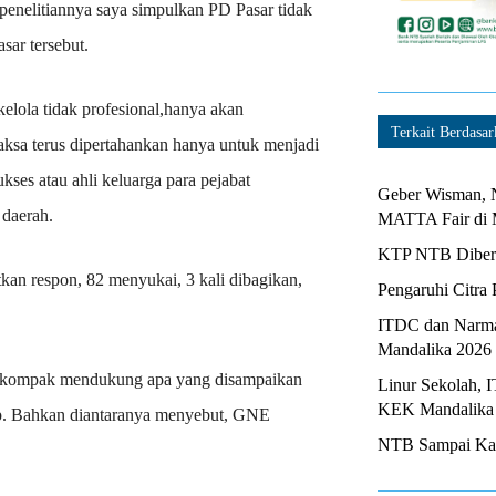
 penelitiannya saya simpulkan PD Pasar tidak
ar tersebut.
ola tidak profesional,hanya akan
Terkait Berdasar
ksa terus dipertahankan hanya untuk menjadi
ses atau ahli keluarga para pejabat
Geber Wisman, N
daerah.
MATTA Fair di 
KTP NTB Diberi
an respon, 82 menyukai, 3 kali dibagikan,
Pengaruhi Citra 
ITDC dan Narma
Mandalika 2026
r kompak mendukung apa yang disampaikan
Linur Sekolah, 
KEK Mandalika
. Bahkan diantaranya menyebut, GNE
NTB Sampai Kapa