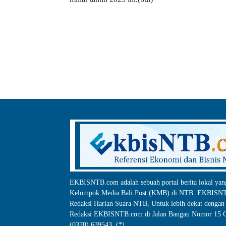
EKBISNTB.com adalah sebuah portal berita lokal yan
Kelompok Media Bali Post (KMB) di NTB. EKBISNTB
Redaksi Harian Suara NTB, Untuk lebih dekat dengan 
Redaksi EKBISNTB.com di Jalan Bangau Nomor 15 C
(0370) 639543. (*)