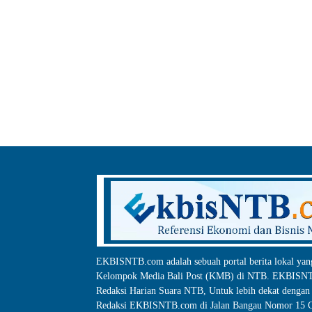
EKBISNTB.com adalah sebuah portal berita lokal yan
Kelompok Media Bali Post (KMB) di NTB. EKBISNTB
Redaksi Harian Suara NTB, Untuk lebih dekat dengan 
Redaksi EKBISNTB.com di Jalan Bangau Nomor 15 C