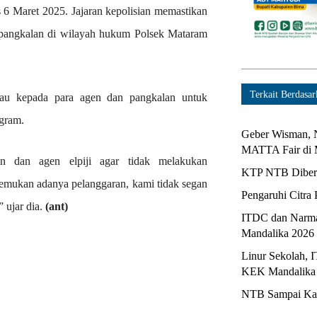
 6 Maret 2025. Jajaran kepolisian memastikan
n pangkalan di wilayah hukum Polsek Mataram
Terkait Berdasar
bau kepada para agen dan pangkalan untuk
ogram.
Geber Wisman, N
MATTA Fair di 
n dan agen elpiji agar tidak melakukan
KTP NTB Diberi
temukan adanya pelanggaran, kami tidak segan
Pengaruhi Citra 
 ujar dia.
(ant)
ITDC dan Narma
Mandalika 2026
Linur Sekolah, 
KEK Mandalika
NTB Sampai Kapa