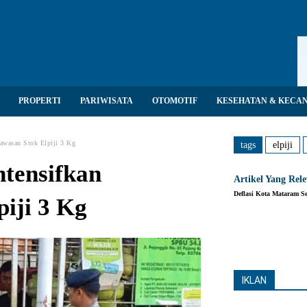
PROPERTI
PARIWISATA
OTOMOTIF
KESEHATAN & KECA
gawasan Stok Elpiji 3 Kg
tags
elpiji
ntensifkan
Artikel Yang Rel
Deflasi Kota Mataram Se
iji 3 Kg
Share
IKLAN