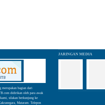
JARINGAN MEDIA
g merupakan bagian dari
.com didirikan oleh para awak
kami, silakan berkunjung ke
akranegara, Mataram. Telepon