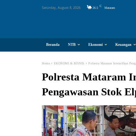
C
Saturday, August 8, 2026
26.5
Mataram
Beranda
NTB
Ekonomi
Keuangan
Home
EKONOMI & BISNIS
Polresta Mataram Intensifkan Pen
Polresta Mataram I
Pengawasan Stok Elp