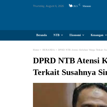
C
Thursday, August 6, 2026
26.5
Mataram
Beranda
NTB
Ekonomi
Keuangan
Home
BERANDA
DPRD NTB Atensi Keluhan Warga Terkait Su
DPRD NTB Atensi K
Terkait Susahnya Si