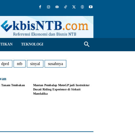
NTIKAN
TEKNOLOGI
dprd
ntb
sinyal
susahnya
evan
ai Tanam Tembakau
Mantan Pembalap MotoGP jadi Instruktur
Ducati Riding Experience di Sirkuit
Mandalika