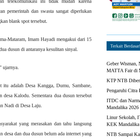
n telekomunikasi ini tidak mudah karena
an pemerintah dan swasta sangat diperlukan
an blank spot tersebut.
ma-Mataram, Imam Hayadi mengakui dari 15
Terkait Berdasar
a dusun di antaranya kesulitan sinyal.
Geber Wisman, N
” ujarnya.
MATTA Fair di 
KTP NTB Diberi
t itu adalah Desa Kangga, Dumu, Sambane,
Pengaruhi Citra 
desa Kalodu. Sementara dua dusun tersebut
ITDC dan Narma
n Nadi di Desa Laju.
Mandalika 2026
Linur Sekolah, 
yarakat yang merasakan dan tahu langsung
KEK Mandalika
an desa dan dua dusun belum ada internet yang
NTB Sampai Kapa