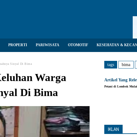
PROPERTI
PARIWISATA
OTOMOTIF
KESEHATAN & KECA
sahnya Sinyal Di Bima
tags
bima
eluhan Warga
Artikel Yang Rel
Petani di Lombok Mul
nyal Di Bima
Share
IKLAN