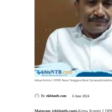
Ketua Komisi I DPRD Nusa Tenggara Barat Syirajuddin(ekbis
By
ekbisntb.com
6 June 2024
Mataram (ekbisntb.com)
-Ketua Komisi I DPR