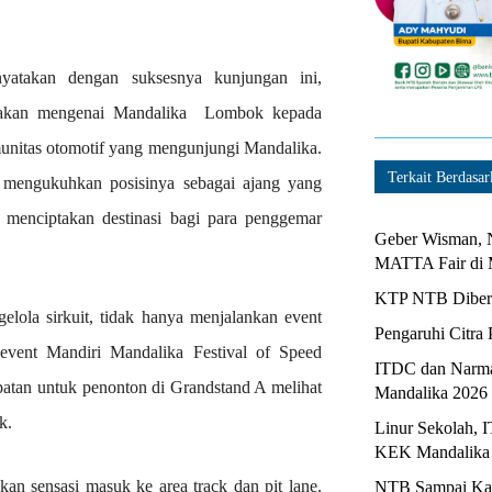
atakan dengan suksesnya kunjungan ini,
ritakan mengenai Mandalika Lombok kepada
munitas otomotif yang mengunjungi Mandalika.
Terkait Berdasar
 mengukuhkan posisinya sebagai ajang yang
 menciptakan destinasi bagi para penggemar
Geber Wisman, N
MATTA Fair di 
KTP NTB Diberi
lola sirkuit, tidak hanya menjalankan event
Pengaruhi Citra 
 event Mandiri Mandalika Festival of Speed
ITDC dan Narma
atan untuk penonton di Grandstand A melihat
Mandalika 2026
k.
Linur Sekolah, 
KEK Mandalika
an sensasi masuk ke area track dan pit lane.
NTB Sampai Kapa