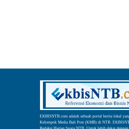
EKBISNTB.com adalah sebuah portal berita lokal yan
Kelompok Media Bali Post (KMB) di NTB. EKBISNTB
Redaksi Harian Suara NTB, Untuk lebih dekat dengan 