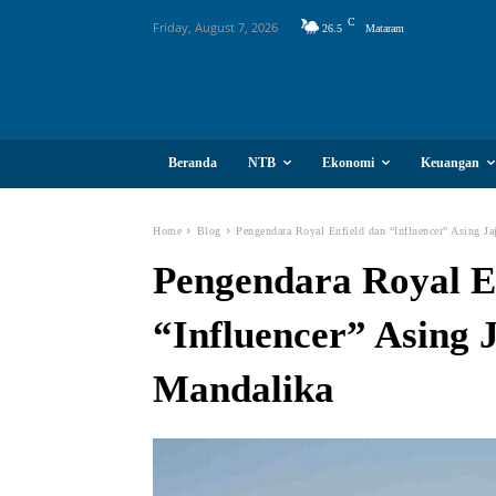
C
Friday, August 7, 2026
26.5
Mataram
Beranda
NTB
Ekonomi
Keuangan
Home
Blog
Pengendara Royal Enfield dan “Influencer” Asing Ja
Pengendara Royal E
“Influencer” Asing J
Mandalika