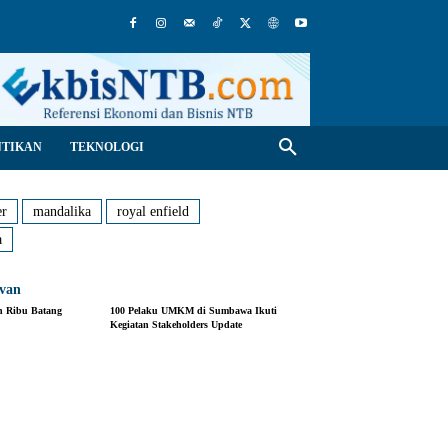
NTIKAN
TEKNOLOGI
er
mandalika
royal enfield
a
evan
n Ribu Batang
100 Pelaku UMKM di Sumbawa Ikuti
Kegiatan Stakeholders Update