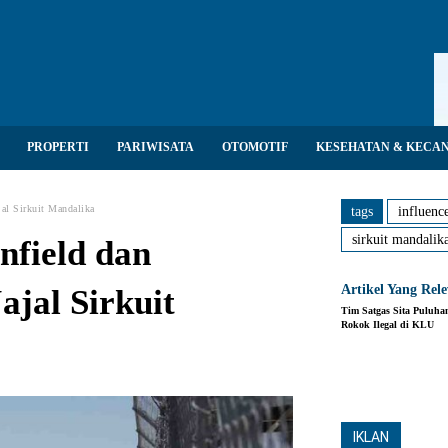
PROPERTI
PARIWISATA
OTOMOTIF
KESEHATAN & KECA
jal Sirkuit Mandalika
tags
influenc
sirkuit mandalik
nfield dan
Artikel Yang Rel
ajal Sirkuit
Tim Satgas Sita Puluha
Rokok Ilegal di KLU
Share
IKLAN